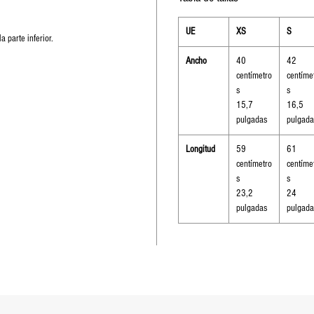
UE
XS
S
 parte inferior.
Ancho
40
42
centímetro
centíme
s
s
15,7
16,5
pulgadas
pulgada
Longitud
59
61
centímetro
centíme
s
s
23,2
24
pulgadas
pulgada