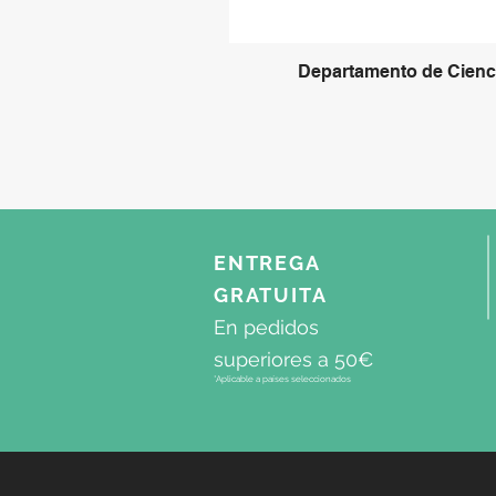
Departamento de Cienci
ENTREGA
GRATUITA
En pedidos
superiores a 50€
*Aplicable a países seleccionados