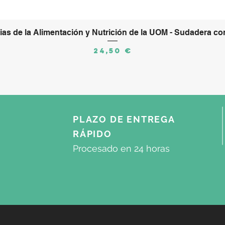
as de la Alimentación y Nutrición de la UOM - Sudadera co
Precio
24,50 €
PLAZO DE ENTREGA
RÁPIDO
Procesado
en 24 horas