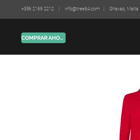
+356 2169 2212 |
info@tree64.com
| Ghaxaq, Malta
COMPRAR AHORA