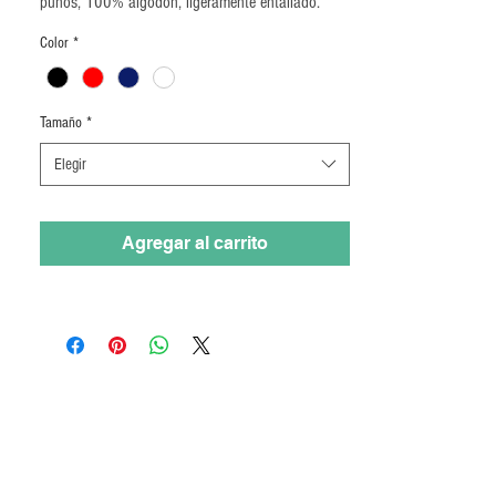
puños, 100% algodón, ligeramente entallado.
Color
*
Tamaño
*
Elegir
Agregar al carrito