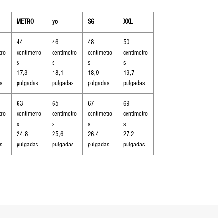
METRO
yo
SG
XXL
44
46
48
50
tro
centímetro
centímetro
centímetro
centímetro
s
s
s
s
17,3
18,1
18,9
19,7
s
pulgadas
pulgadas
pulgadas
pulgadas
63
65
67
69
tro
centímetro
centímetro
centímetro
centímetro
s
s
s
s
24,8
25,6
26,4
27,2
s
pulgadas
pulgadas
pulgadas
pulgadas