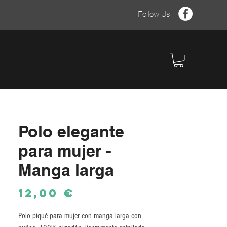
Follow Us
Polo elegante
para mujer -
Manga larga
Precio
12,00 €
Polo piqué para mujer con manga larga con